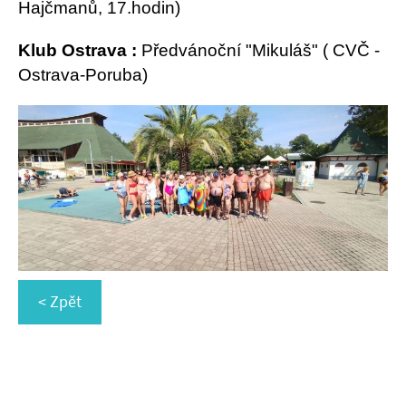
Hajčmanů, 17.hodin)
Klub Ostrava :
Předvánoční "Mikuláš" ( CVČ -
Ostrava-Poruba)
< Zpět