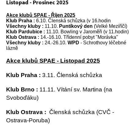
Listopad - Prosinec 2025
Akce klubů SPAE - Říjen 2025
Klub Praha :
6.10. Členská schůzka (v 16.hodin
Všechny kluby :
11.10.
Puntíkový den
(Velké Meziříčí)
Klub Pardubice :
11.10. Bowling v Jaroměři (v 11.hodin)
Klub Ostrava :
14.-16.10. Třídenní pobyt "Morávka"
Všechny kluby :
24.-26.10.
WPD
- Schrothovy léčebné
lázně
Akce klubů SPAE - Listopad 2025
Klub Praha :
3.11. Členská schůzka
Klub Brno :
11.11. Vítání sv. Martina (na
Svoboďáku)
Klub Ostrava :
Členská schůzka (CVČ -
Ostrava-Poruba)