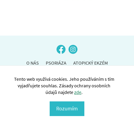
O NÁS
PSORIÁZA
ATOPICKÝ EKZÉM
NOVINKY
AKCE
PRO ČLENY
KONTAKTY
Tento web využívá cookies. Jeho používáním s tím
vyjadřujete souhlas. Zásady ochrany osobních
údajů najdete
zde
.
Copyright © SPAE ČR 2026
Rozumím
Ochrana osobních údajů (GDPR)