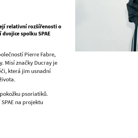
jí relativní rozšířenosti o
ší dvojice spolku SPAE
olečností Pierre Fabre,
. Misí značky Ducray je
i, která jim usnadní
života.
 pokožku psoriatiků.
í SPAE na projektu