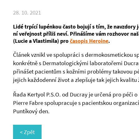
28. 10. 2021
Lidé trpící lupénkou často bojují s tím, že navzdory je
ní veřejnost příliš neví. Přinášíme vám rozhovor na
(Lucie a Vlastimila) pro
časopis Heroine
.
Článek vznikl ve spolupráci s dermokosmetickou sp
konkrétně s Dermatologickými laboratořemi Ducray
přinášet pacientům s kožními problémy takovou péč
jejich každodenní život a zlepšuje tak jejich kvalitu 
Řada Kertyol P.S.O. od Ducray je určená pro péči o
Pierre Fabre spolupracuje s pacientskou organizac
Puntíkový den.
< Zpět