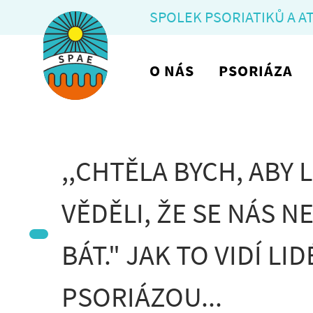
SPOLEK PSORIATIKŮ A A
O NÁS
PSORIÁZA
,,CHTĚLA BYCH, ABY 
VĚDĚLI, ŽE SE NÁS N
BÁT." JAK TO VIDÍ LID
PSORIÁZOU...