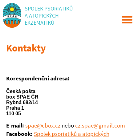
SPOLEK PSORIATIKŮ
A ATOPICKÝCH
EKZEMATIKŮ
Kontakty
Korespondenční adresa:
Česká pošta
box SPAE ČR
Rybná 682/14
Praha 1
110 05
E-mail:
spae@cbox.cz
nebo
cz.spae@gmail.com
Facebook:
Spolek psoriatiků a atopických